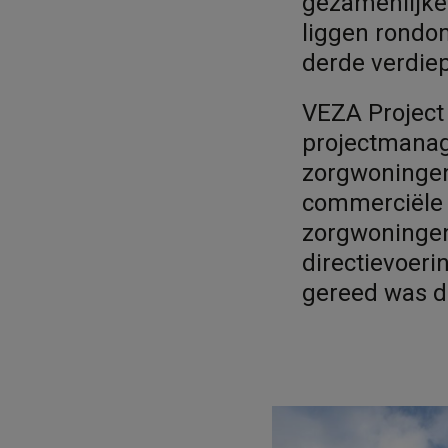
gezamenlijke
liggen rondo
derde verdiep
VEZA Project 
projectmanag
zorgwoningen
commerciële 
zorgwoningen.
directievoeri
gereed was de