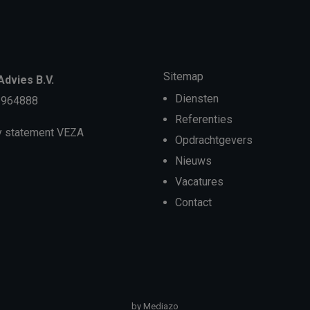
Sitemap
dvies B.V.
Diensten
3964888
Referenties
y statement VEZA
Opdrachtgevers
Nieuws
Vacatures
Contact
by Mediazo