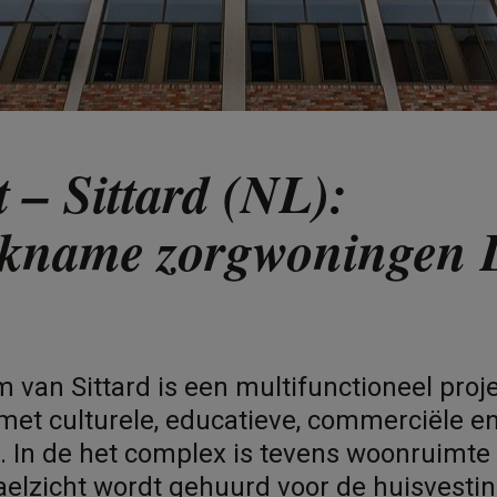
t – Sittard (NL):
ikname zorgwoningen 
m van Sittard is een multifunctioneel proje
met culturele, educatieve, commerciële e
. In de het complex is tevens woonruimte
elzicht wordt gehuurd voor de huisvesti