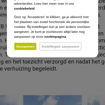
 woonkamer gerealiseerd. Al deze voorzi
advertenties. Lees hier meer over in ons
m een grote binnentuin op de tweede verd
cookiebeleid
.
Vacatures
ing is bovendien een groot zonneterras.
Door op 'Accepteren' te klikken, ga je akkoord met
Nieuws
het plaatsen van zowel functionele als persoonlijke
B.V. heeft in opdracht van Daelzicht het
cookies. Bij instellingen kun je een andere voorkeur
aangeven. Je kunt je voorkeuren altijd later nog
ement verzorgd. In de basis was er geen 
Contact
aanpassen op onze
cookiepagina
.
. Het is dus een hele opgave geweest om
ruimtes aan te passen naar goede functi
Accepteren
Instellingen aanpassen
 Tijdens de uitvoering heeft VEZA Project
ng en het toezicht verzorgd en nadat het
 verhuizing begeleidt.