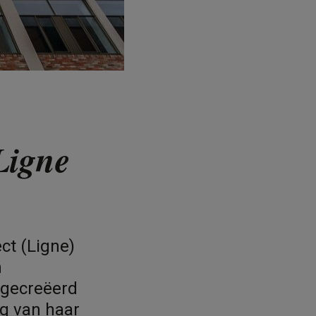
Ligne
ct (Ligne)
n
 gecreëerd
ng van haar