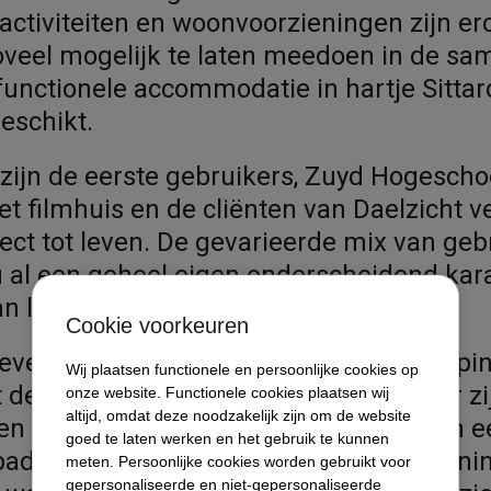
e activiteiten en woonvoorzieningen zijn er
oveel mogelijk te laten meedoen in de sa
unctionele accommodatie in hartje Sittard 
geschikt.
ijn de eerste gebruikers, Zuyd Hogeschoo
het filmhuis en de cliënten van Daelzicht 
ect tot leven. De gevarieerde mix van geb
u al een geheel eigen onderscheidend kar
an levendigheid.
Cookie voorkeuren
gevestigd op de tweede en derde verdiepi
Diensten
Wij plaatsen functionele en persoonlijke cookies op
 de entree aan de Rijksweg Noord. Hier zi
onze website. Functionele cookies plaatsen wij
altijd, omdat deze noodzakelijk zijn om de website
Referenties / projecten
 gerealiseerd, welke zijn voorzien van e
goed te laten werken en het gebruik te kunnen
badkamer en keuken. Voor elke tien wonin
meten. Persoonlijke cookies worden gebruikt voor
Opdrachtgevers
gepersonaliseerde en niet-gepersonaliseerde