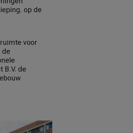
eningen
ieping. op de
ruimte voor
 de
onele
 B.V. de
 gebouw