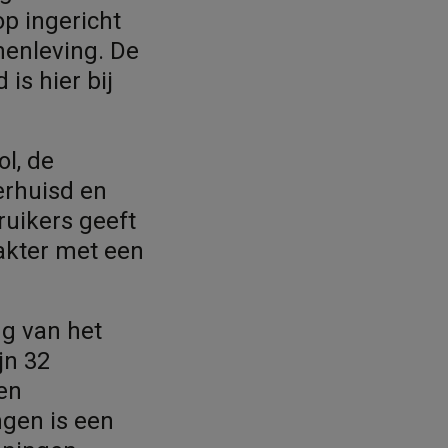
op ingericht
menleving. De
is hier bij
l, de
verhuisd en
ruikers geeft
akter met een
ng van het
jn 32
en
gen is een