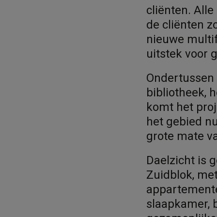
cliënten. All
de cliënten z
nieuwe multif
uitstek voor 
Ondertussen z
bibliotheek, 
komt het proj
het gebied n
grote mate v
Daelzicht is 
Zuidblok, met
appartementen
slaapkamer, 