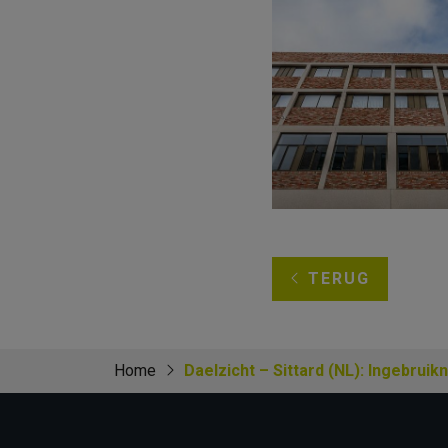
TERUG
Home
Daelzicht – Sittard (NL): Ingebru