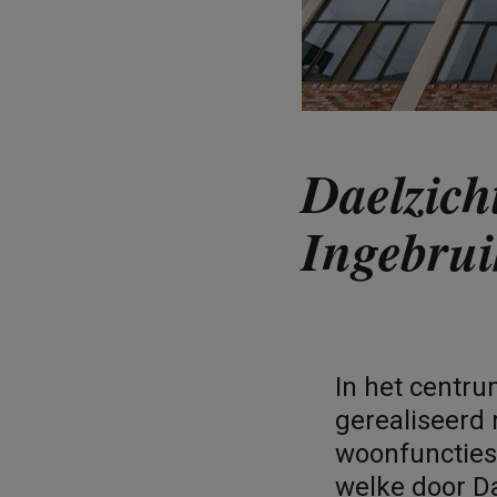
Daelzich
Ingebru
In het centru
gerealiseerd 
woonfuncties
welke door Da