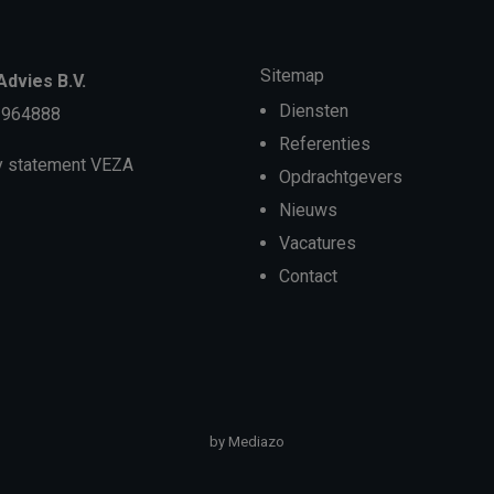
Sitemap
dvies B.V.
Diensten
3964888
Referenties
y statement VEZA
Opdrachtgevers
Nieuws
Vacatures
Contact
by Mediazo