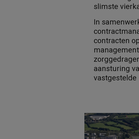
slimste vierk
In samenwerk
contractmana
contracten op
management e
zorggedragen
aansturing va
vastgestelde 