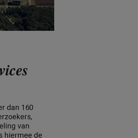
vices
er dan 160
erzoekers,
eling van
s hiermee de