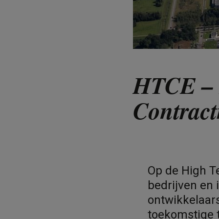
HTCE – 
Contrac
Op de High T
bedrijven en 
ontwikkelaar
toekomstige 