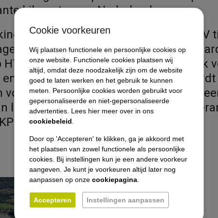
ante kilometer van Nederland.
Cookie voorkeuren
ing met KIEN FM voert VEZA Advies BV tij
Diensten
gement uit voor een gedeelte van de har
Wij plaatsen functionele en persoonlijke cookies op
onze website. Functionele cookies plaatsen wij
 HTCE. Hierbij is VEZA verantwoordelijk v
altijd, omdat deze noodzakelijk zijn om de website
Referenties / projecten
n beheer van deze contracten. Er wordt
goed te laten werken en het gebruik te kunnen
 voor een optimale klanttevredenheid, ee
meten. Persoonlijke cookies worden gebruikt voor
Opdrachtgevers
gepersonaliseerde en niet-gepersonaliseerde
n leveranciers, de beoordeling van levera
advertenties. Lees hier meer over in ons
KPI’s en de financiële bewaking.
cookiebeleid
.
Vacatures
Door op 'Accepteren' te klikken, ga je akkoord met
Nieuws
het plaatsen van zowel functionele als persoonlijke
cookies. Bij instellingen kun je een andere voorkeur
aangeven. Je kunt je voorkeuren altijd later nog
Contact
aanpassen op onze
cookiepagina
.
Accepteren
Instellingen aanpassen