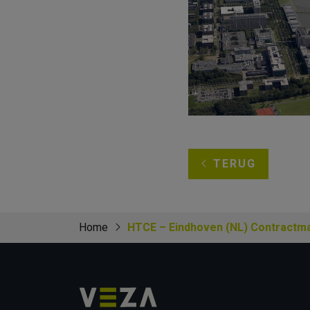
TERUG
Home
HTCE – Eindhoven (NL) Contractm