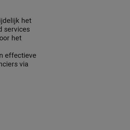
delijk het
d services
oor het
n effectieve
nciers via