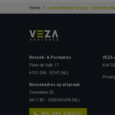
Home
Loven Beheer Groep – Heerlen (NL)
Bezoek- & Postadres
VEZA A
Plein de Valk 17
KvK 5
6101 DM - ECHT (NL)
Privac
Bezoekadres op afspraak
Torenallee 20
5617 BC - EINDHOVEN (NL)
BEL ONS DIRECT!