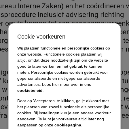
ureau Interne Zaken) en het coördineren 
procedure inclusief advisering richting
r om te komen tot een aanneemovereen
hele verbouwing zal VEZA de directievoer
Cookie voorkeuren
orgen. Het tijdsbestek om de hele bouw te 
Diensten
 bestaat uit een verbouwing opgedeeld in
Wij plaatsen functionele en persoonlijke cookies op
onze website. Functionele cookies plaatsen wij
altijd, omdat deze noodzakelijk zijn om de website
Referenties / projecten
goed te laten werken en het gebruik te kunnen
ge werkzaamheden bestaan uit het slop
meten. Persoonlijke cookies worden gebruikt voor
Opdrachtgevers
gepersonaliseerde en niet-gepersonaliseerde
ef kelder), het plaatsen van een tijdelijke
advertenties. Lees hier meer over in ons
 winkel, het maken van nieuwe fundering
cookiebeleid
.
Vacatures
nteren van een staalconstructie en het r
Door op 'Accepteren' te klikken, ga je akkoord met
gevels en een waterdicht dak. Daarnaast 
Nieuws
het plaatsen van zowel functionele als persoonlijke
cookies. Bij instellingen kun je een andere voorkeur
nfrastructuur rondom het gebouw complee
aangeven. Je kunt je voorkeuren altijd later nog
Contact
aanpassen op onze
cookiepagina
.