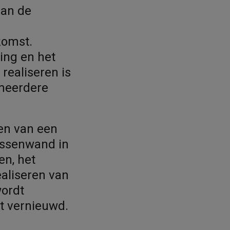
van de
komst.
ing en het
realiseren is
 meerdere
en van een
 tussenwand in
en, het
ealiseren van
wordt
t vernieuwd.