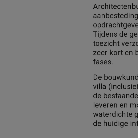
Architectenb
aanbestedings
opdrachtgeve
Tijdens de ge
toezicht verz
zeer kort en
fases.
De bouwkundi
villa (inclusi
de bestaande
leveren en mo
waterdichte 
de huidige i