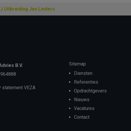
 Uitbreiding Jan Linders
Sitemap
dvies B.V.
Diensten
3964888
Referenties
y statement VEZA
Opdrachtgevers
Nieuws
Vacatures
Contact