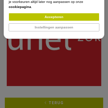
je voorkeuren altijd later nog aanpassen op onze
Nieuws
cookiepagina
.
Contact
Accepteren
Instellingen aanpassen
TERUG