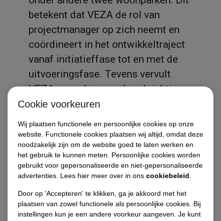
betekent dat VEZA de rol van
projectmanager op zich neemt en
coördineert in het ontwikkeltraject
vanaf initiatieffase tot en met de
uitvoeringsfase. Tevens vervult
VEZA een adviserende rol richting
de opdrachtgever. Op dit moment,
Cookie voorkeuren
april 2017, bevinden zich de
Diensten
Wij plaatsen functionele en persoonlijke cookies op onze
projecten van de woonparken in de
website. Functionele cookies plaatsen wij altijd, omdat deze
noodzakelijk zijn om de website goed te laten werken en
definitiefase.
Referenties / projecten
het gebruik te kunnen meten. Persoonlijke cookies worden
gebruikt voor gepersonaliseerde en niet-gepersonaliseerde
Opdrachtgevers
advertenties. Lees hier meer over in ons
cookiebeleid
.
Door op 'Accepteren' te klikken, ga je akkoord met het
Vacatures
plaatsen van zowel functionele als persoonlijke cookies. Bij
instellingen kun je een andere voorkeur aangeven. Je kunt