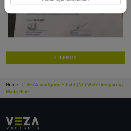
TERUG
Home
VEZA vastgoed – Echt (NL) Waterbesparing
Made Blue