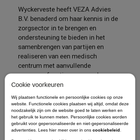
Wyckerveste heeft VEZA Advies
B.V. benaderd om haar kennis in de
zorgsector in te brengen en
ondersteuning te bieden in het
samenbrengen van partijen en
realiseren van een medisch
centrum met aanvullende
woonzorgfuncties genaamd:
“Cambuur Care Campus” in het
Cookie voorkeuren
stadiongebouw op het Cambuur
Diensten
Wij plaatsen functionele en persoonlijke cookies op onze
Leeuwarden terrein. VEZA zal de
website. Functionele cookies plaatsen wij altijd, omdat deze
noodzakelijk zijn om de website goed te laten werken en
initiatieffase en definitiefase
Referenties / projecten
het gebruik te kunnen meten. Persoonlijke cookies worden
uitvoeren om te komen tot een
gebruikt voor gepersonaliseerde en niet-gepersonaliseerde
Opdrachtgevers
go/no go besluit.
advertenties. Lees hier meer over in ons
cookiebeleid
.