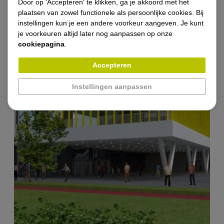
Door op 'Accepteren' te klikken, ga je akkoord met het
Vacatures
plaatsen van zowel functionele als persoonlijke cookies. Bij
instellingen kun je een andere voorkeur aangeven. Je kunt
je voorkeuren altijd later nog aanpassen op onze
Nieuws
cookiepagina
.
Contact
Accepteren
Instellingen aanpassen