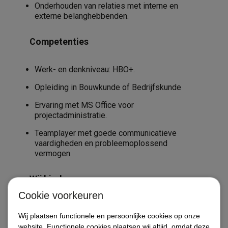
Onderhouden van relaties met interne en
externe belanghebbenden.
Competenties
Werk- en denkniveau: HBO+.
Opleiding in Bouwkunde of Bedrijfskunde
Ervaring met MS Office voor
projectadministratie.
Teamplayer met goede communicatieve
vaardigheden en probleemoplossend
vermogen.
Wij bieden
Cookie voorkeuren
Aantrekkelijk salaris, afhankelijk van ervaring.
Diensten
Wij plaatsen functionele en persoonlijke cookies op onze
Ruimte voor persoonlijke en professionele
website. Functionele cookies plaatsen wij altijd, omdat deze