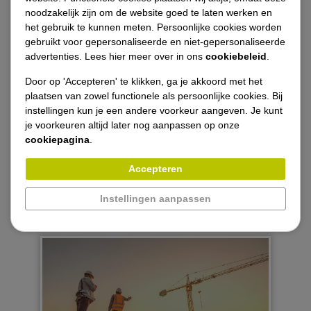
groei.
noodzakelijk zijn om de website goed te laten werken en
Referenties / projecten
het gebruik te kunnen meten. Persoonlijke cookies worden
Werken in een dynamisch en enthousiast
gebruikt voor gepersonaliseerde en niet-gepersonaliseerde
team.
Opdrachtgevers
advertenties. Lees hier meer over in ons
cookiebeleid
.
Door op 'Accepteren' te klikken, ga je akkoord met het
Vacatures
plaatsen van zowel functionele als persoonlijke cookies. Bij
instellingen kun je een andere voorkeur aangeven. Je kunt
Pas je in het bovenstaande profiel?
je voorkeuren altijd later nog aanpassen op onze
Nieuws
Spreekt dit je aan? Reageer dan snel
en
cookiepagina
.
wie weet maken we binnenkort kennis!
Contact
Accepteren
Instellingen aanpassen
085 049 885 6