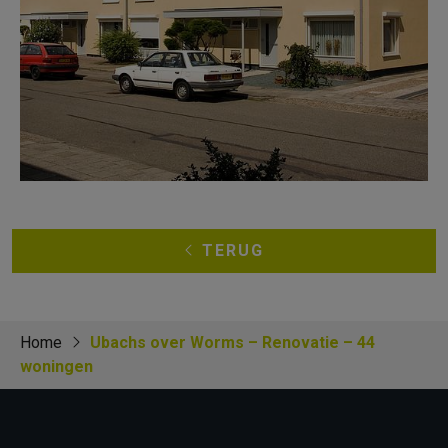
TERUG
Home
Ubachs over Worms – Renovatie – 44
woningen